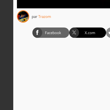
par
Trazom
Facebook
X.com