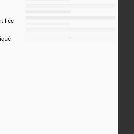
t liée
diqué