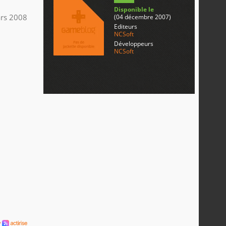
Disponible le
rs 2008
(04 décembre 2007)
Editeurs
NCSoft
Développeurs
NCSoft