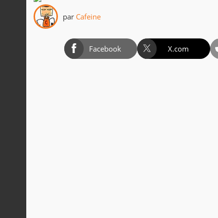
par
Cafeine
Facebook
X.com