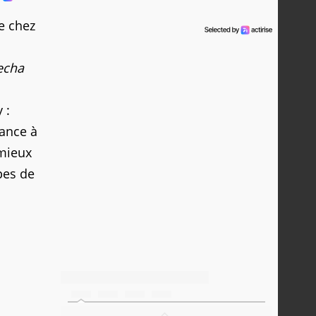
le chez
cha
 :
ance à
 mieux
pes de