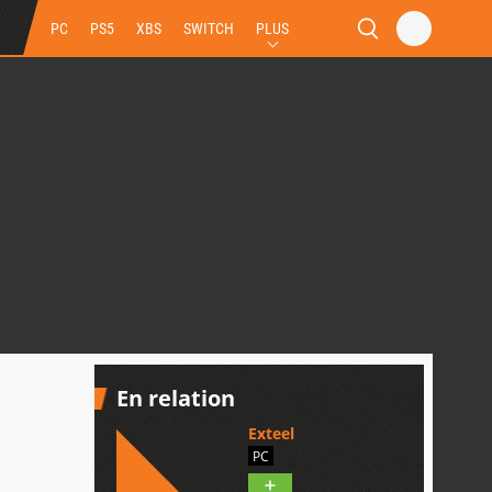
PC
PS5
XBS
SWITCH
PLUS
En relation
Exteel
PC