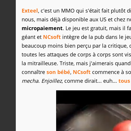
Exteel
, c'est un MMO qui s'était fait plutôt 
nous, mais déjà disponible aux US et chez n
micropaiement
. Le jeu est gratuit, mais i
géant et
NCsoft
intègre de la pub dans le jeu
beaucoup moins bien perçu par la critique, q
toutes les attaques de corps à corps sont vi
la mitrailleuse. Triste, mais j'aimerais qua
connaître
son bébé
,
NCsoft
commence à sorti
mecha
.
Enjoillez
, comme dirait... euh...
tous