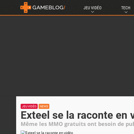
JEU VIDÉO
TECH
JEU VIDÉO
NEWS
Exteel se la raconte en 
Même les MMO gratuits ont besoin de pu