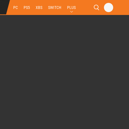
PC
PS5
XBS
SWITCH
PLUS