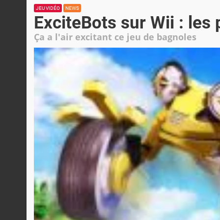
JEU VIDÉO
NEWS
ExciteBots sur Wii : les
Ça a l'air excitant ce jeu de bagnoles