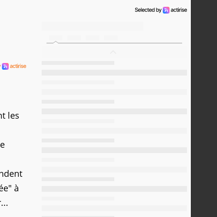
t les
ue
endent
ée" à
...