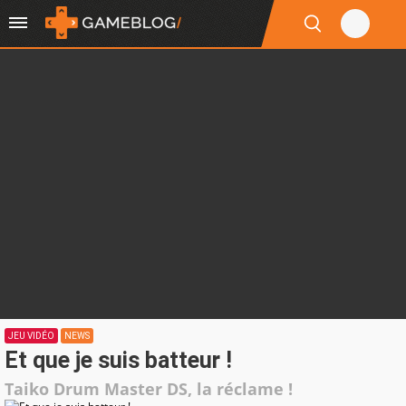
JEU VIDÉO
NEWS
Et que je suis batteur !
Taiko Drum Master DS, la réclame !