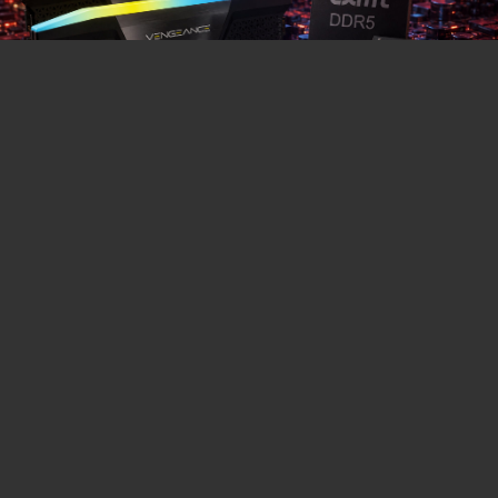
You can close this ad in 5 seconds
La crise mondiale de la RAM bientôt sauvée par
ce fabricant venu de Chine alors que plus
personne n'y croit ?