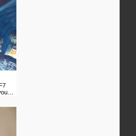
FF7
vous