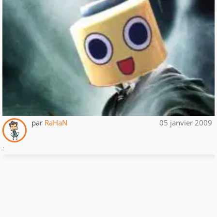
par
RaHaN
05 janvier 2009
.