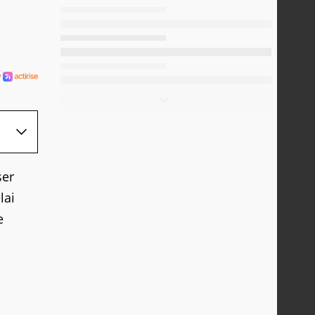
ser
lai
e