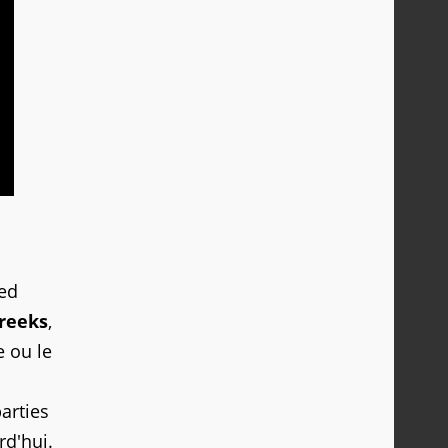
red
reeks
,
e ou le
arties
rd'hui.