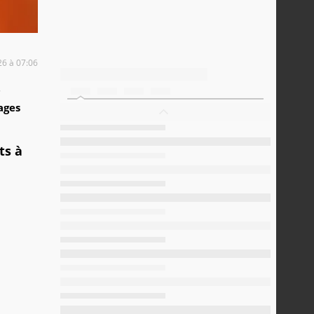
26 à 07:06
7
ages
ts à