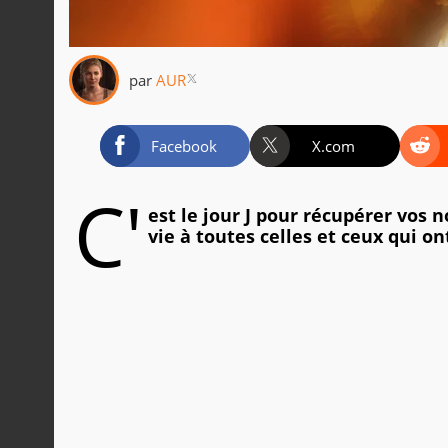
par
AUR
Facebook
X.com
C'
est le jour J pour récupérer vos 
vie à toutes celles et ceux qui o