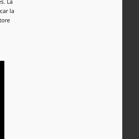
s. La
car la
tore