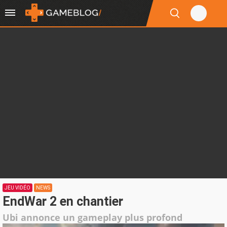
JEU VIDÉO
NEWS
EndWar 2 en chantier
Ubi annonce un gameplay plus profond