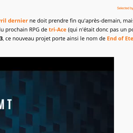
ril dernier
ne doit prendre fin qu'après-demain, mai
 du prochain RPG de
tri-Ace
(qui n'était donc pas un 
3
, ce nouveau projet porte ainsi le nom de
End of Et