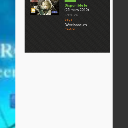
Disponible le
(25 mars 2010)
Editeurs
Sega
Développeurs
tri-Ace