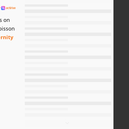
s on
poisson
ernity