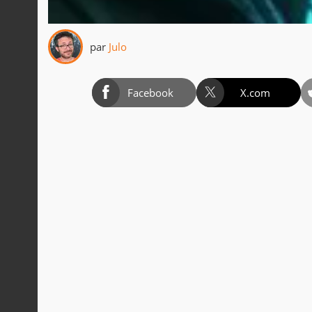
par
Julo
Facebook
X.com