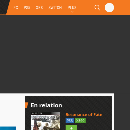
PC
PS5
XBS
SWITCH
PLUS
En relation
Resonance of Fate
PS3
X360