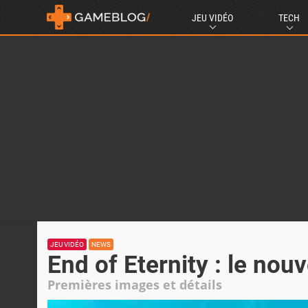
JEU VIDÉO
TECH
JEU VIDÉO
NEWS
End of Eternity : le nou
Premières images et détails