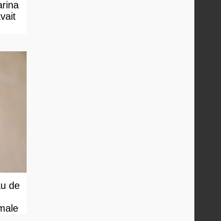
arina
vait
au de
male