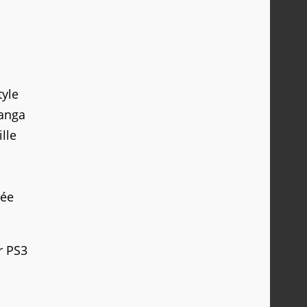
tyle
manga
ille
pée
r PS3