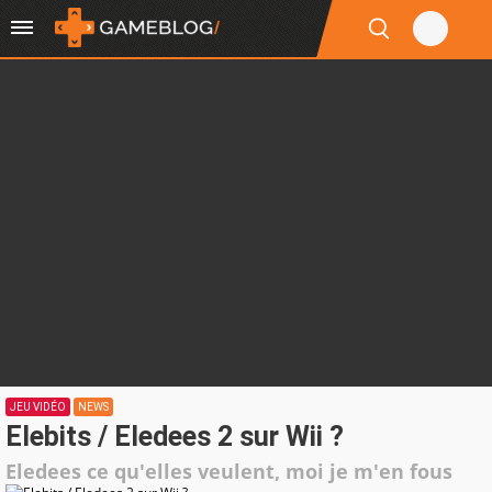
JEU VIDÉO
NEWS
Elebits / Eledees 2 sur Wii ?
Eledees ce qu'elles veulent, moi je m'en fous