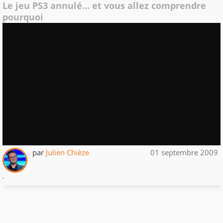
Le jeu PS3 annulé... et vous allez comprendre
pourquoi
par
Julien Chièze
01 septembre 2009
.