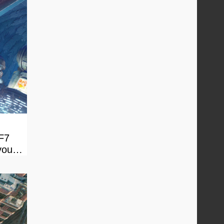
FF7
vous