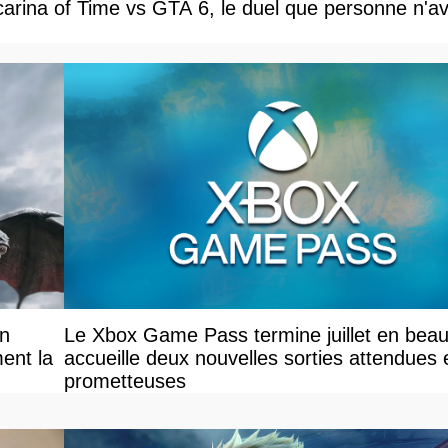
carina of Time vs GTA 6, le duel que personne n'av
on
Le Xbox Game Pass termine juillet en beau
ent la
accueille deux nouvelles sorties attendues 
prometteuses