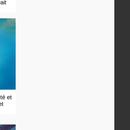
ait
té et
et