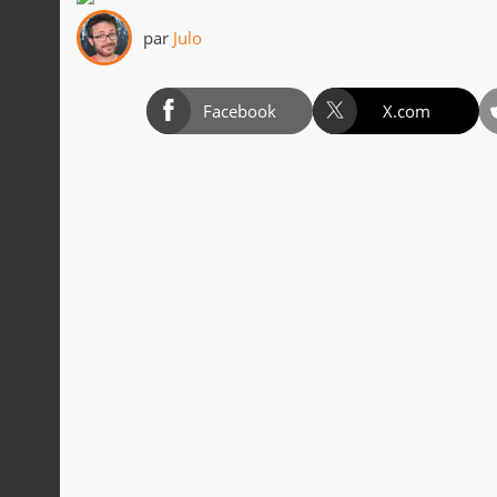
par
Julo
Facebook
X.com