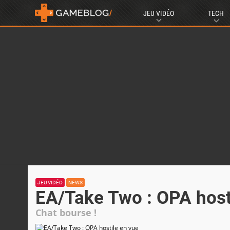
JEU VIDÉO
TECH
JEU VIDÉO
NEWS
EA/Take Two : OPA host
Chat bourse !