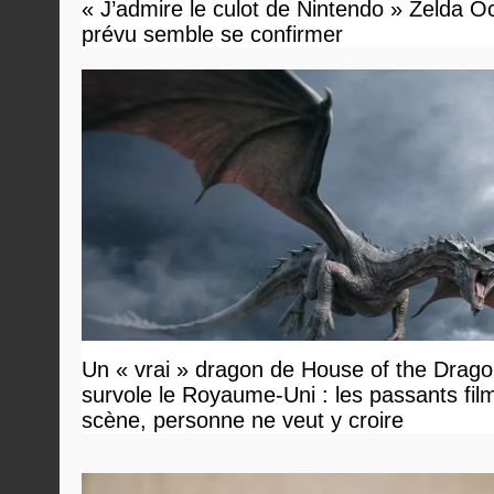
« J’admire le culot de Nintendo » Zelda O
prévu semble se confirmer
Un « vrai » dragon de House of the Drag
survole le Royaume-Uni : les passants film
scène, personne ne veut y croire