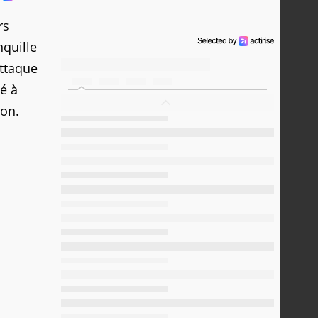
rs
anquille
attaque
sé à
ion.