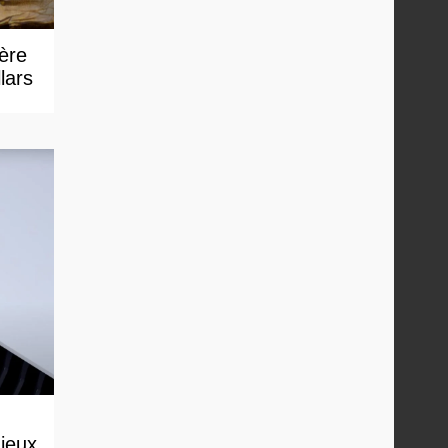
 ère
lars
 jeux