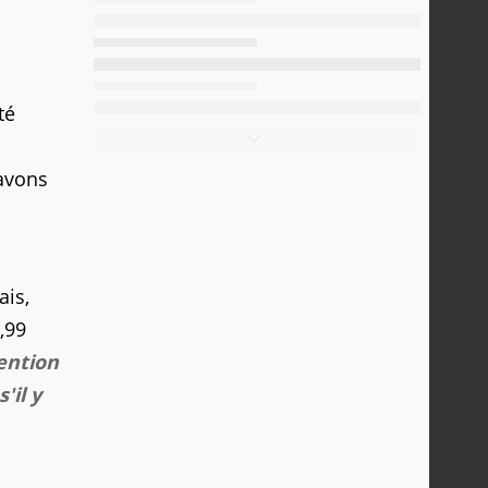
té
avons
ais,
,99
tention
'il y