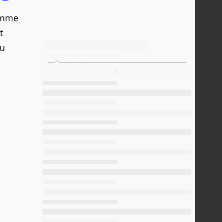
omme
t
au