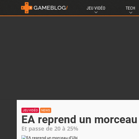
JEU VIDÉO
TECH
JEU VIDÉO
NEWS
EA reprend un morceau 
Et passe de 20 à 25%