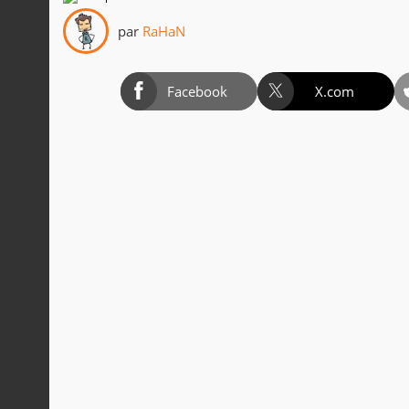
par
RaHaN
Facebook
X.com