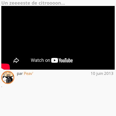
Un zeeeeste de citroooon...
par
Peav'
10 juin 2013
.