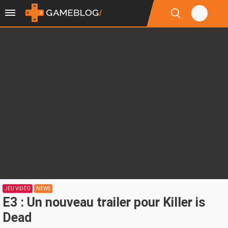
JEU VIDÉO
NEWS
E3 : Un nouveau trailer pour Killer is
Dead