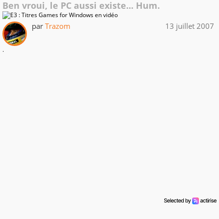
Ben vroui, le PC aussi existe... Hum.
par
Trazom
13 juillet 2007
.