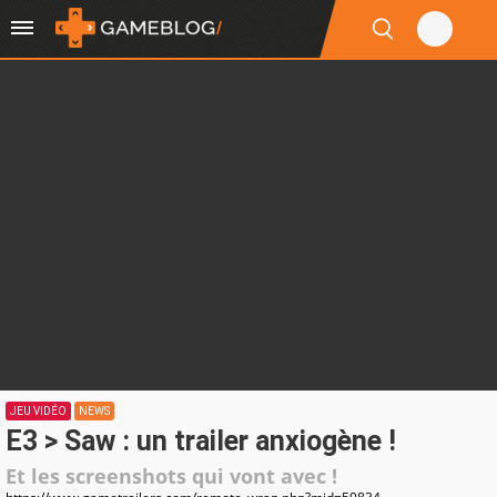
JEU VIDÉO
NEWS
E3 > Saw : un trailer anxiogène !
Et les screenshots qui vont avec !