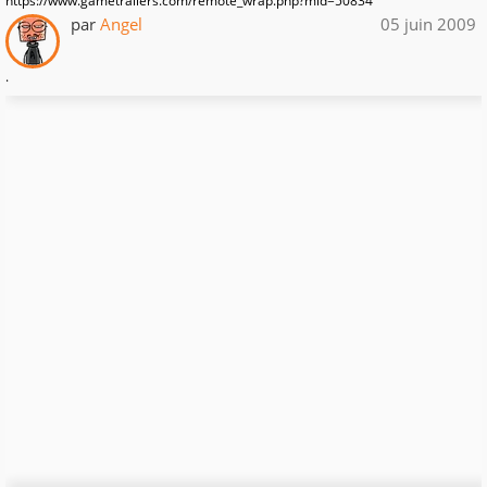
https://www.gametrailers.com/remote_wrap.php?mid=50834
par
Angel
05 juin 2009
.