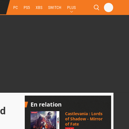
PC
PS5
XBS
SWITCH
PLUS
En relation
rd
Castlevania : Lords
of Shadow - Mirror
of Fate