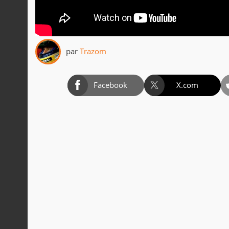
par
Trazom
Facebook
X.com