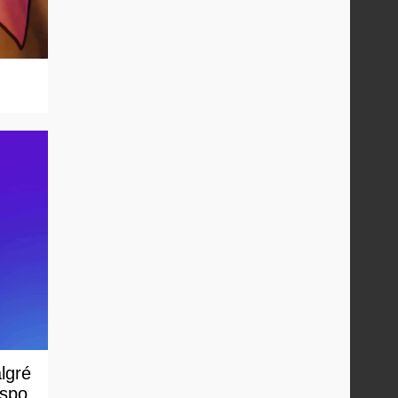
algré
ispo