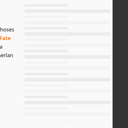
 choses
 Fate
la
merlan