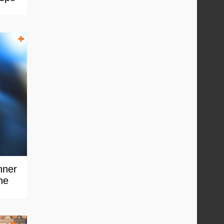
nner
ne