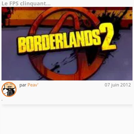
Le FPS clinquant...
par
Peav'
07 juin 2012
.