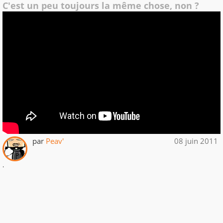
C'est un peu toujours la même chose, non ?
par
Peav'
08 juin 2011
.