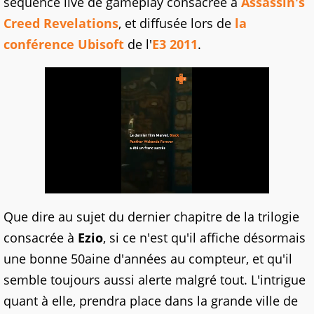
séquence live de gameplay consacrée à
Assassin's
Creed Revelations
, et diffusée lors de
la
conférence Ubisoft
de l'
E3 2011
.
Que dire au sujet du dernier chapitre de la trilogie
consacrée à
Ezio
, si ce n'est qu'il affiche désormais
une bonne 50aine d'années au compteur, et qu'il
semble toujours aussi alerte malgré tout. L'intrigue
quant à elle, prendra place dans la grande ville de