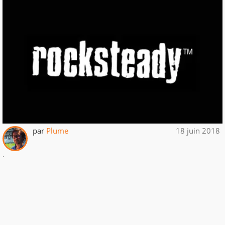
par
Plume
18 juin 2018
.