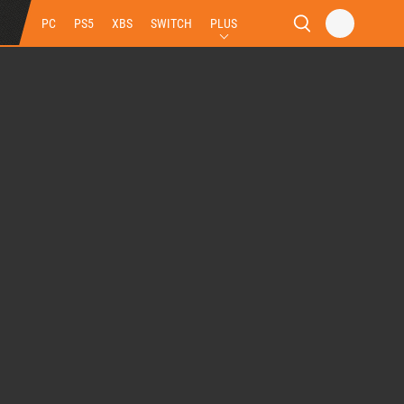
PC
PS5
XBS
SWITCH
PLUS