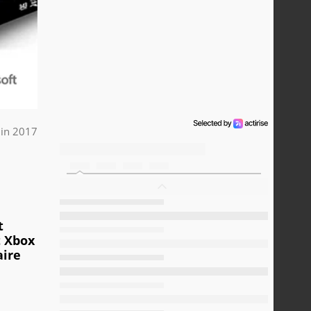
uin 2017
t
t Xbox
aire