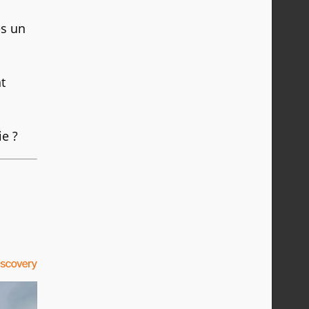
ès un
t
ie ?