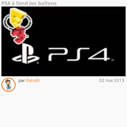
PS4 à fond les ballons
par
RaHaN
02 mai 2013
.