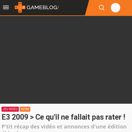
JEU VIDÉO
NEWS
E3 2009 > Ce qu'il ne fallait pas rater !
P'tit récap des vidéo et annonces d'une édition