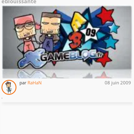
éblouissante
par
RaHaN
08 juin 2009
.