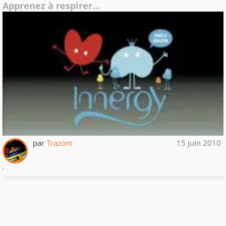
Apprenez à respirer...
par
Trazom
15 juin 2010
.