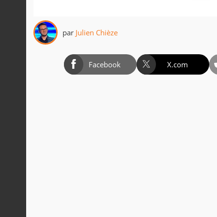
par
Julien Chièze
Facebook
X.com