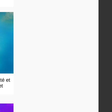
té et
et