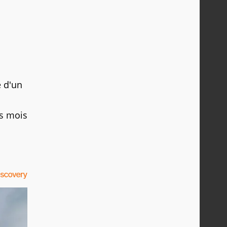
é d'un
rs mois