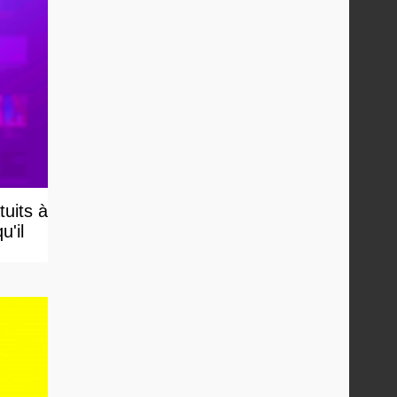
uits à
u'il