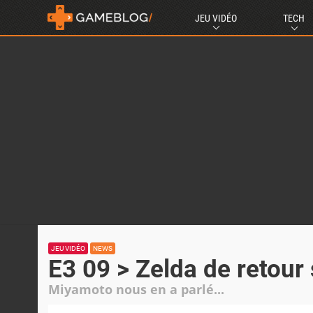
JEU VIDÉO
TECH
JEU VIDÉO
NEWS
E3 09 > Zelda de retour 
Miyamoto nous en a parlé...