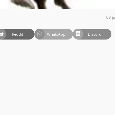
03 j
Reddit
WhatsApp
Discord