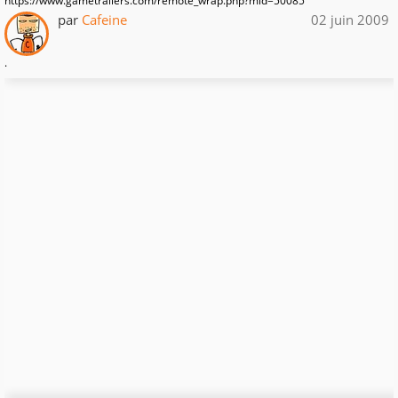
https://www.gametrailers.com/remote_wrap.php?mid=50085
par
Cafeine
02 juin 2009
.