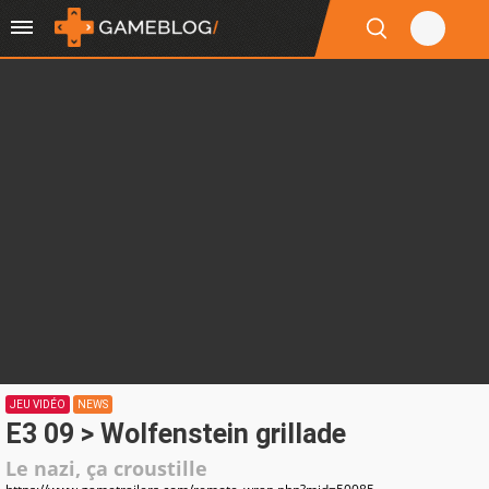
JEU VIDÉO
NEWS
E3 09 > Wolfenstein grillade
Le nazi, ça croustille