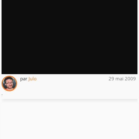
par
Julo
29 mai 2009
.