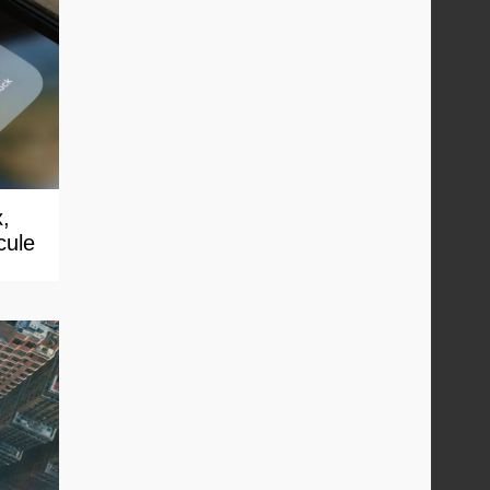
x,
cule