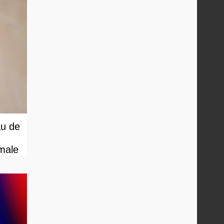
au de
male