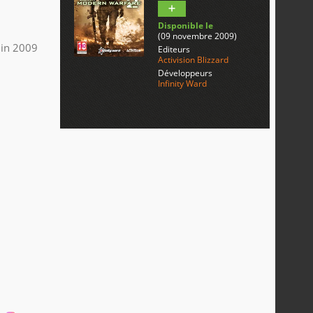
Disponible le
(09 novembre 2009)
uin 2009
Editeurs
Activision Blizzard
Développeurs
Infinity Ward