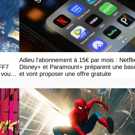
Adieu l'abonnement à 15€ par mois : Netfli
 FF7
Disney+ et Paramount+ préparent une bas
 vous
et vont proposer une offre gratuite