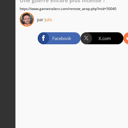
Une guerre encore plus intense ?
https://www.gametrailers.com/remote_wrap.php?mid=50040
par
Julo
Facebook
X.com