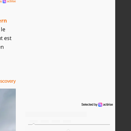
ern
 le
ut est
en