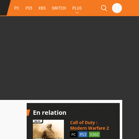
PC
PS5
XBS
SWITCH
PLUS
En relation
Call of Duty :
Modern Warfare 2
PC
PS3
X360