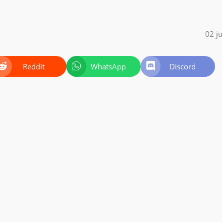
02 j
Reddit
WhatsApp
Discord