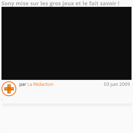
Sony mise sur les gros jeux et le fait savoir !
par
La Rédaction
03 juin 2009
.