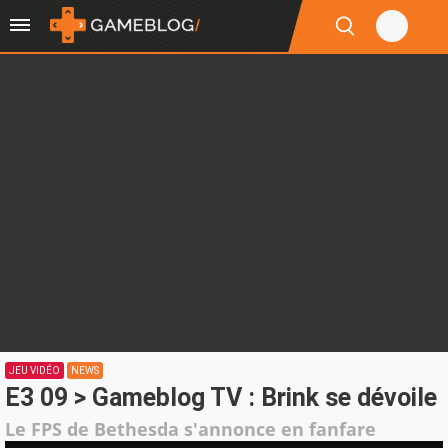
JEU VIDÉO
NEWS
E3 09 > Gameblog TV : Brink se dévoile
Le FPS de Bethesda s'annonce en fanfare