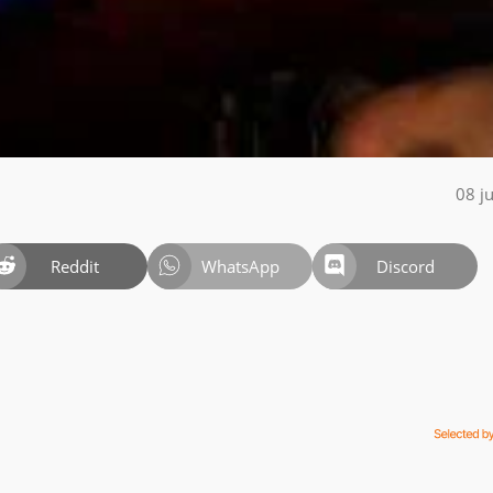
08 j
Reddit
WhatsApp
Discord