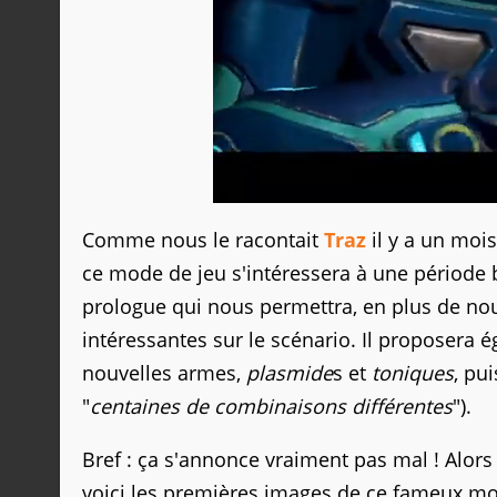
Comme nous le racontait
Traz
il y a un moi
ce mode de jeu s'intéressera à une période b
prologue qui nous permettra, en plus de no
intéressantes sur le scénario. Il proposera
nouvelles armes,
plasmide
s et
toniques
, pu
"
centaines de combinaisons différentes
").
Bref : ça s'annonce vraiment pas mal ! Alors
voici les premières images de ce fameux mod