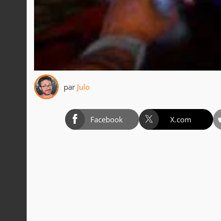
par
Julo
Facebook
X.com