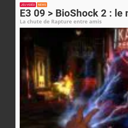
JEU VIDÉO
NEWS
E3 09 > BioShock 2 : le
La chute de Rapture entre amis