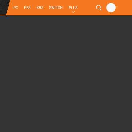
PC
PS5
XBS
SWITCH
PLUS