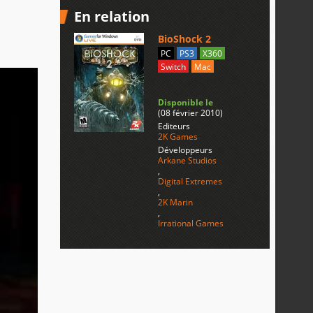
En relation
BioShock 2
PC
PS3
X360
Switch
Mac
Disponible le
(08 février 2010)
Editeurs
2K Games
Développeurs
Arkane Studios
,
Digital Extremes
,
2K Marin
,
Irrational Games