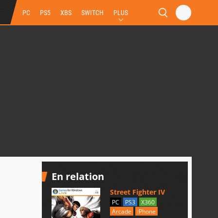
PC
PS5
XBS
SWITCH
PLUS
En relation
Street Fighter IV
PC
PS3
X360
Arcade
iPhone