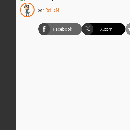
par
RaHaN
Facebook
X.com