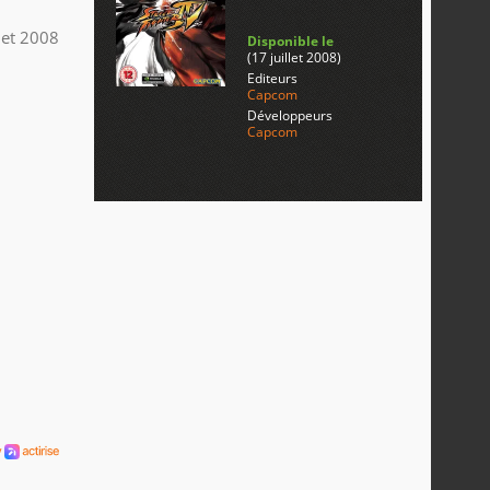
llet 2008
Disponible le
(17 juillet 2008)
Editeurs
Capcom
Développeurs
Capcom