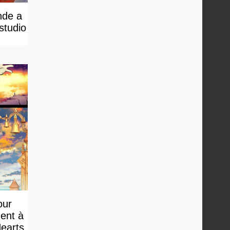
nde a
studio
our
ment à
Hearts