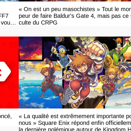
« On est un peu masochistes » Tout le mo
 FF7
peur de faire Baldur's Gate 4, mais pas ce 
 vous
culte du CRPG
oncé,
« La qualité est extrêmement importante p
nous » Square Enix répond enfin officielle
la dernière polémique autour de Kingdom 