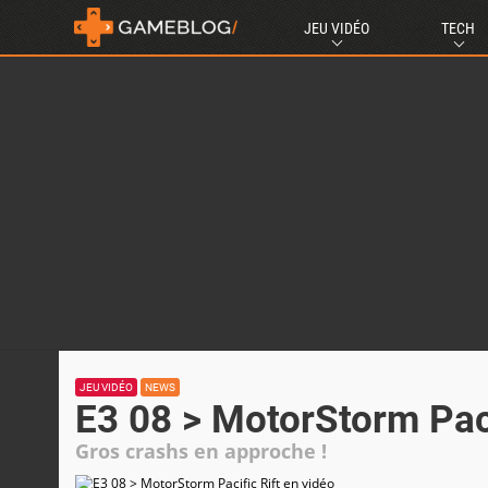
JEU VIDÉO
TECH
JEU VIDÉO
NEWS
E3 08 > MotorStorm Paci
Gros crashs en approche !