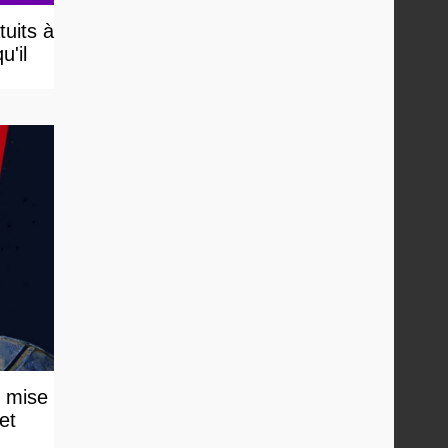
uits à
u'il
e mise
et