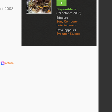
llet 2008
Disponible le
(29 octobre 2008)
Editeurs
Sony Computer
Entertainment
Développeurs
Evolution Studios