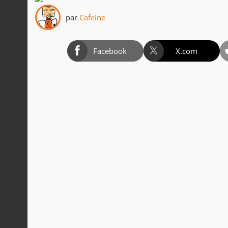
par
Cafeine
Facebook
X.com