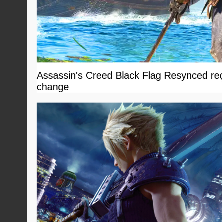
Assassin's Creed Black Flag Resynced reçoi
change