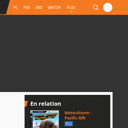
PC
PS5
XBS
SWITCH
PLUS
En relation
MotorStorm :
Pacific Rift
PS3