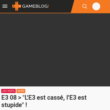
JEU VIDÉO
NEWS
E3 08 > "L'E3 est cassé, l'E3 est
stupide" !