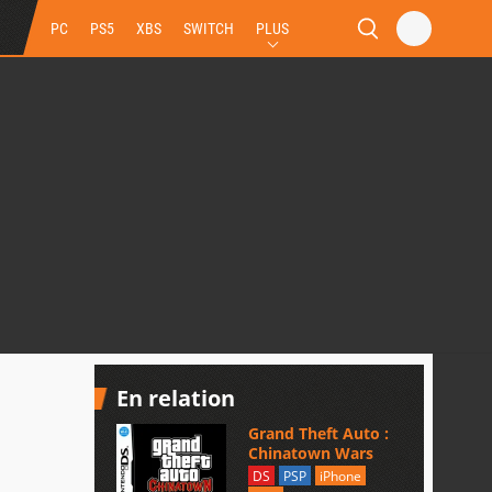
PC
PS5
XBS
SWITCH
PLUS
En relation
Grand Theft Auto :
Chinatown Wars
DS
PSP
iPhone