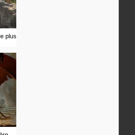
e plus
 ère