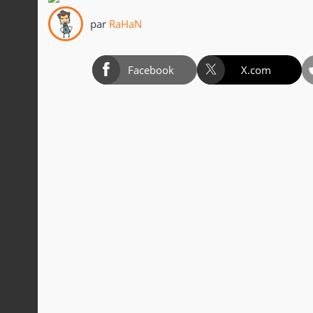
par
RaHaN
Facebook
X.com