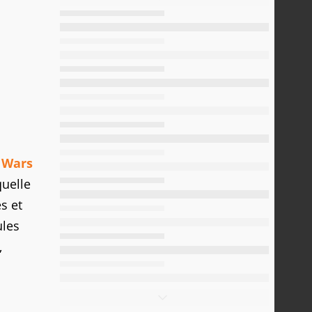
 Wars
quelle
s et
ules
,