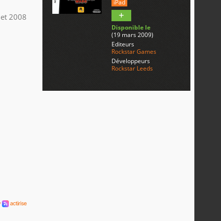
iPad
llet 2008
Disponible le
(19 mars 2009)
Editeurs
Rockstar Games
Développeurs
Rockstar Leeds