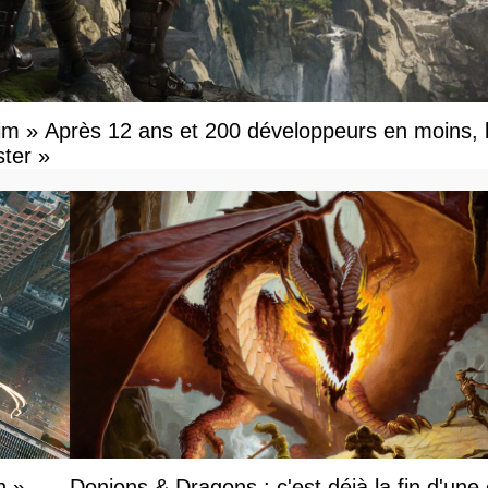
m » Après 12 ans et 200 développeurs en moins, l
ster »
n »
Donjons & Dragons : c'est déjà la fin d'une