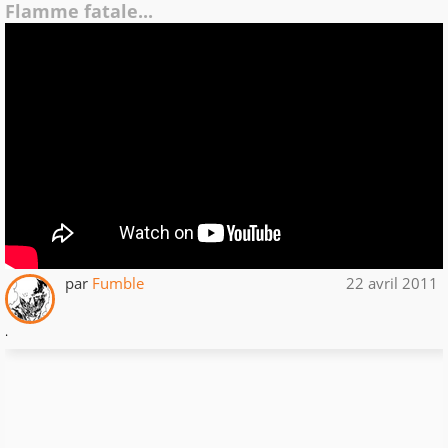
Flamme fatale...
par
Fumble
22 avril 2011
.