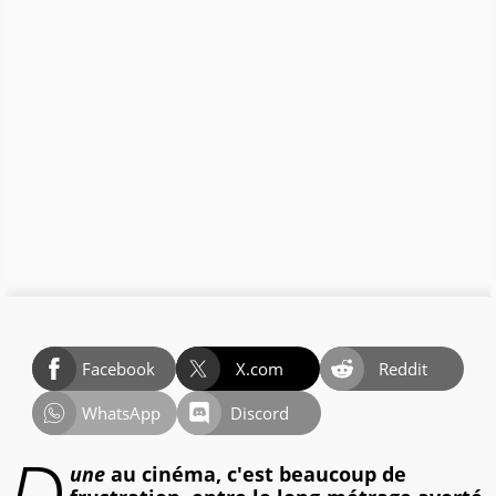
Facebook
X.com
Reddit
WhatsApp
Discord
une
au cinéma, c'est beaucoup de