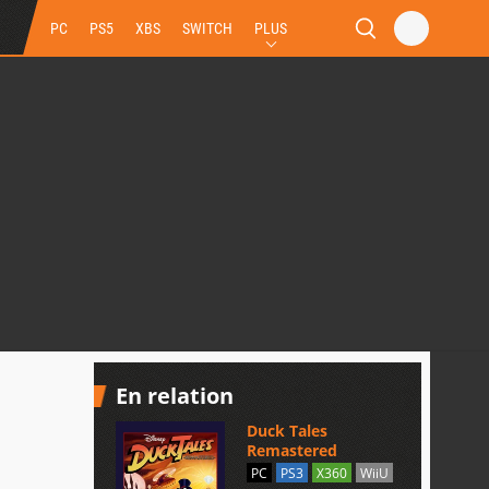
PC
PS5
XBS
SWITCH
PLUS
En relation
Duck Tales
Remastered
PC
PS3
X360
WiiU