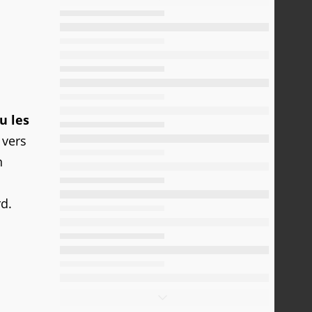
u les
 vers
n
d.