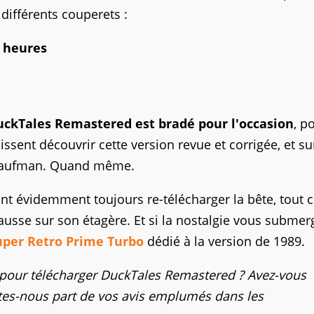
 différents couperets :
2 heures
DuckTales Remastered est bradé pour l'occasion
, p
sent découvrir cette version revue et corrigée, et su
e Kaufman. Quand même.
rront évidemment toujours re-télécharger la bête, tou
gausse sur son étagère. Et si la nostalgie vous submer
uper Retro Prime Turbo
dédié à la version de 1989.
s pour télécharger DuckTales Remastered ? Avez-vous
ites-nous part de vos avis emplumés dans les