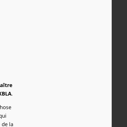
aître
 XBLA
.
 chose
qui
 de la