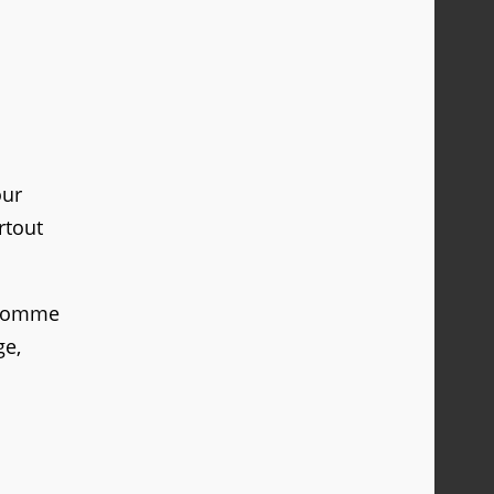
our
rtout
t comme
ge,