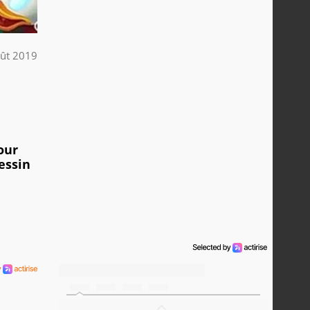
ût 2019
our
essin