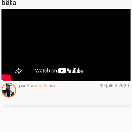
bêta
par
Camille Allard
09 juillet 2020
.