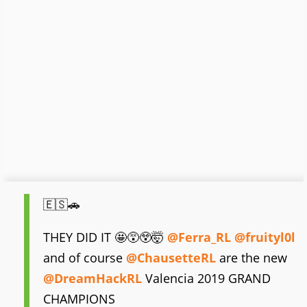
🇪🇸🚗
THEY DID IT 🤩😵😲🤯
@Ferra_RL
@fruityl0l
and of course
@ChausetteRL
are the new
@DreamHackRL
Valencia 2019 GRAND
CHAMPIONS