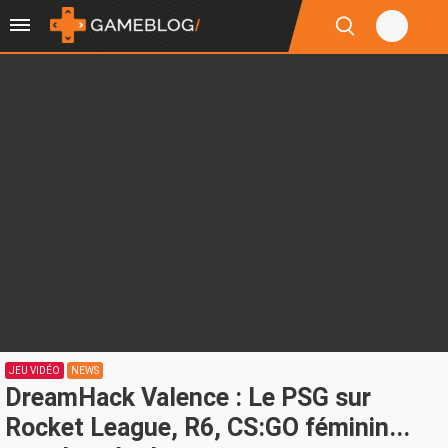
JEU VIDÉO
NEWS
DreamHack Valence : Le PSG sur
Rocket League, R6, CS:GO féminin...