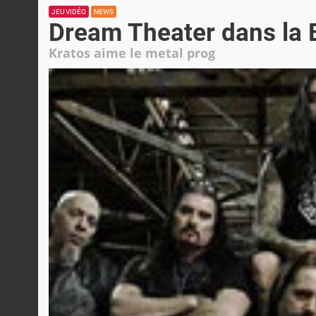
JEU VIDÉO
NEWS
Dream Theater dans la B
Kratos aime le metal prog