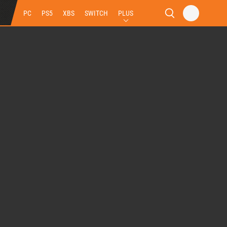
PC
PS5
XBS
SWITCH
PLUS