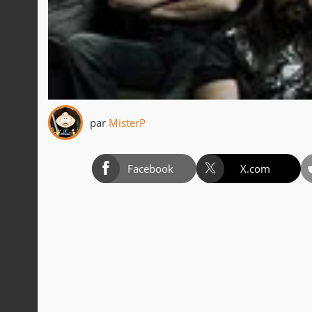
par
MisterP
Facebook
X.com