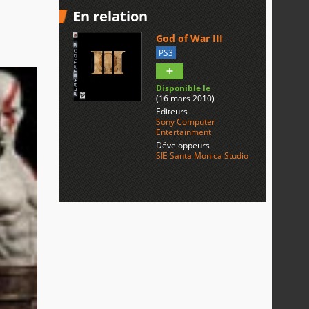
En relation
God of War III
PS3
Disponible le
(16 mars 2010)
Editeurs
Sony Computer
Entertainment
Développeurs
SIE Santa Monica Studio