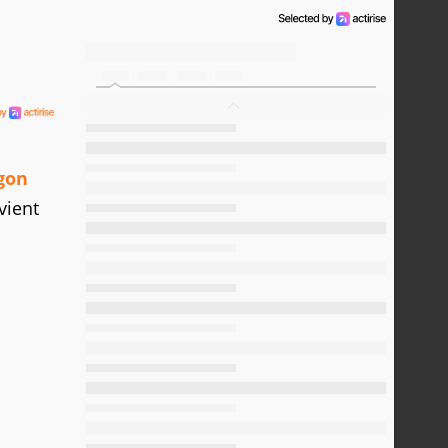
gon
vient