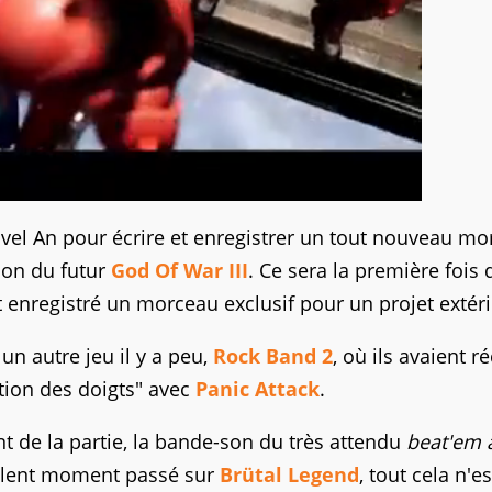
vel An pour écrire et enregistrer un tout nouveau m
son du futur
God Of War III
. Ce sera la première fois
t enregistré un morceau exclusif pour un projet extéri
un autre jeu il y a peu,
Rock Band 2
, où ils avaient r
ction des doigts" avec
Panic Attack
.
 de la partie, la bande-son du très attendu
beat'em a
ellent moment passé sur
Brütal Legend
, tout cela n'e