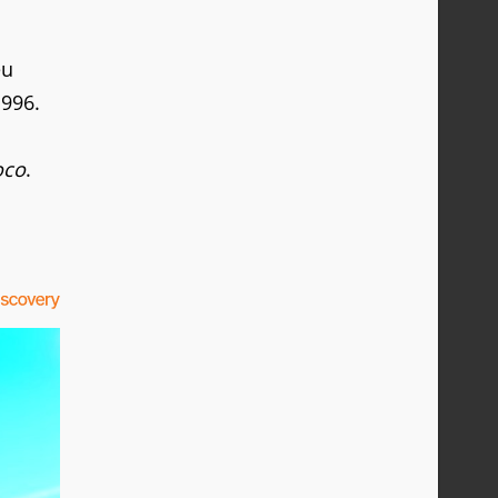
eu
996.
oco
.