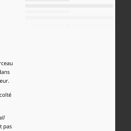
orceau
 dans
eur.
écolté
ll
st pas