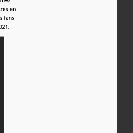
ormes
tres en
s fans
021.