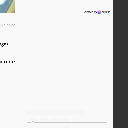
24 à 09:06
3
ages
peu de