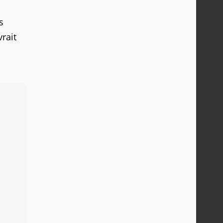
s
rait