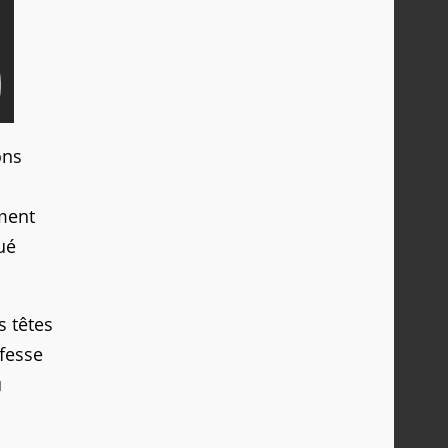
ons
mment
ué
s têtes
nfesse
u