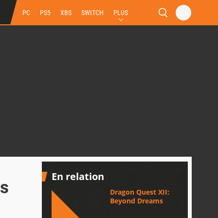
PC
PS5
XBS
SWITCH
PLUS
En relation
es
Dragon Quest XII:
Beyond Dreams