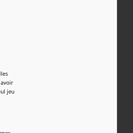
lles
 avoir
eul jeu