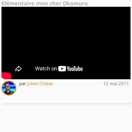
Elémentaire mon cher Okamura
par
Julien Chièze
12 mai 2011
.