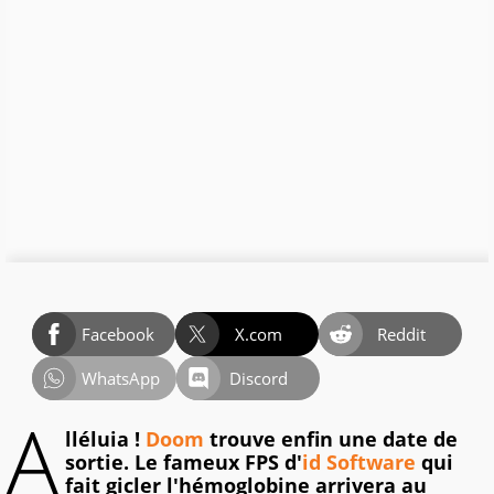
Facebook
X.com
Reddit
WhatsApp
Discord
A
lléluia !
Doom
trouve enfin une date de
sortie. Le fameux FPS d'
id Software
qui
fait gicler l'hémoglobine arrivera au