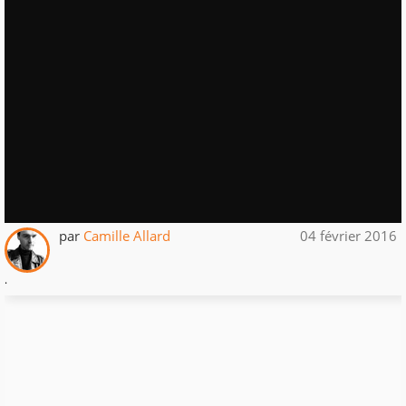
par
Camille Allard
04 février 2016
.