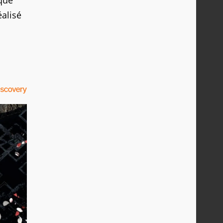
 que
éalisé