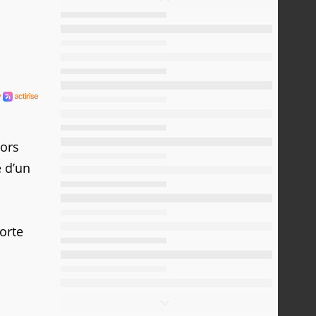
lors
e d’un
orte