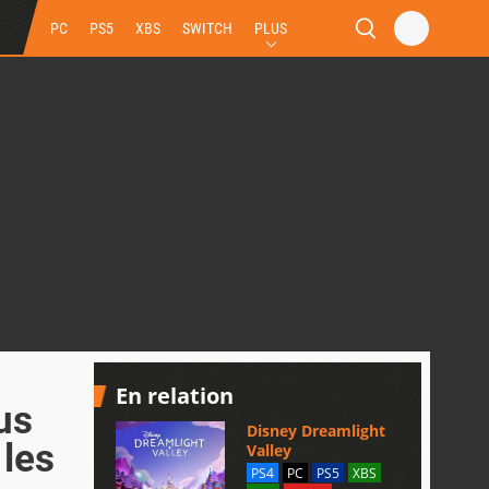
PC
PS5
XBS
SWITCH
PLUS
En relation
us
Disney Dreamlight
 les
Valley
PS4
PC
PS5
XBS