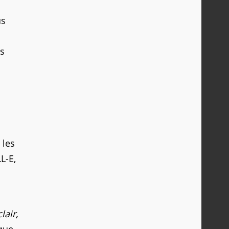
us
s
 les
L-E,
lair,