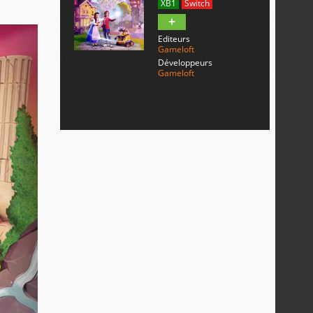
XB1
Switch
Editeurs
Gameloft
Développeurs
Gameloft