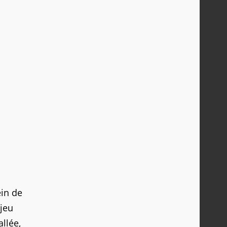
ein de
 jeu
llée,