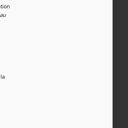
tion
 au
la