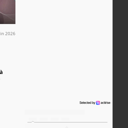
uin 2026
 à
s