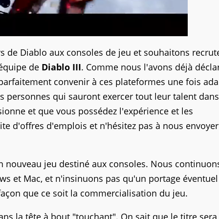
rs de Diablo aux consoles de jeu et souhaitons recrut
'équipe de
Diablo III
. Comme nous l'avons déjà décla
parfaitement convenir à ces plateformes une fois ad
s personnes qui sauront exercer tout leur talent dans
ssionne et que vous possédez l'expérience et les
te d'offres d'emplois et n'hésitez pas à nous envoyer
d'un nouveau jeu destiné aux consoles. Nous continuon
ows et Mac, et n'insinuons pas qu'un portage éventuel
façon que ce soit la commercialisation du jeu.
ns la tête à bout "touchant". On sait que le titre sera