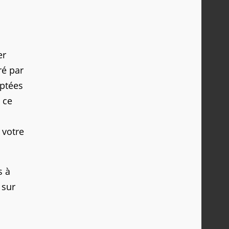
er
ré par
aptées
 ce
 votre
s à
 sur