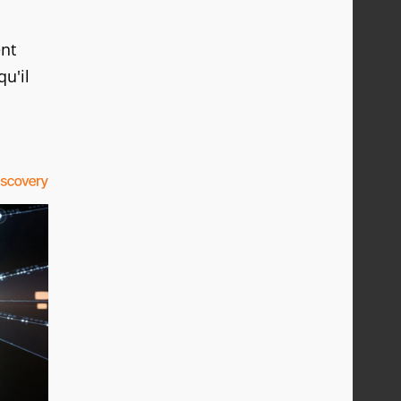
ent
u'il