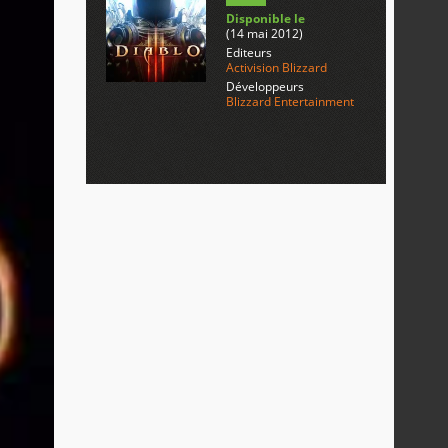
Disponible le
(14 mai 2012)
Editeurs
Activision Blizzard
Développeurs
Blizzard Entertainment