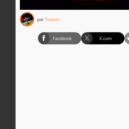
par
Trazom
Facebook
X.com