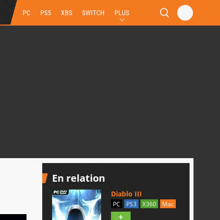
PC
PS5
XBS
SWITCH
PLUS
En relation
Diablo III
PC
PS3
X360
Mac