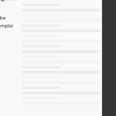
dre
'emploi