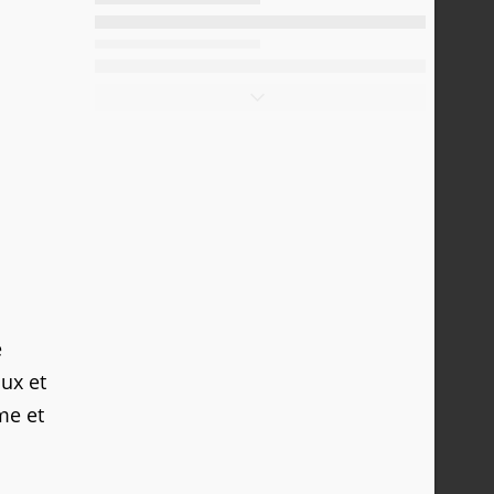
e
ux et
me et