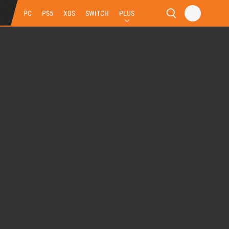
PC
PS5
XBS
SWITCH
PLUS