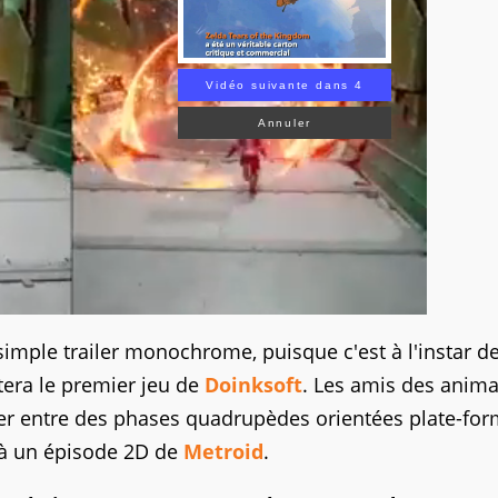
Vidéo suivante dans 3
Annuler
imple trailer monochrome, puisque c'est à l'instar d
tera le premier jeu de
Doinksoft
. Les amis des anima
ner entre des phases quadrupèdes orientées plate-for
 à un épisode 2D de
Metroid
.