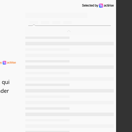
, qui
nder