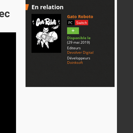
En relation
ec
Gato Roboto
PC
Switch
Disponible le
(29 mai 2019)
Editeurs
Devolver Digital
Développeurs
Doinksoft