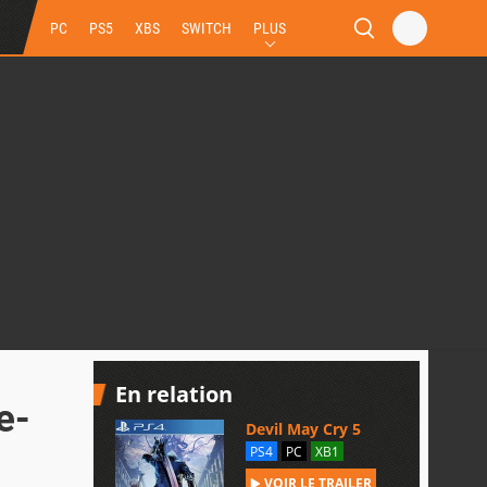
PC
PS5
XBS
SWITCH
PLUS
En relation
e-
Devil May Cry 5
PS4
PC
XB1
VOIR LE TRAILER