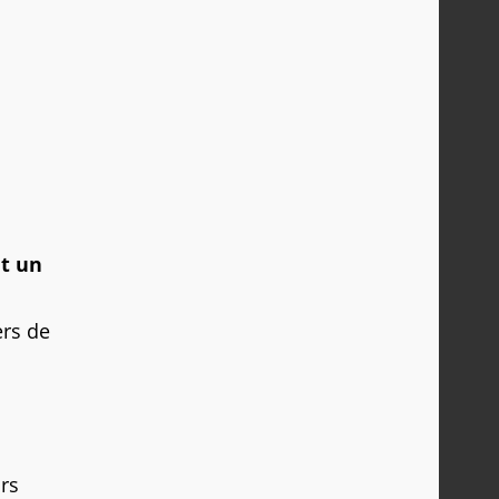
nt un
n
ers de
rs