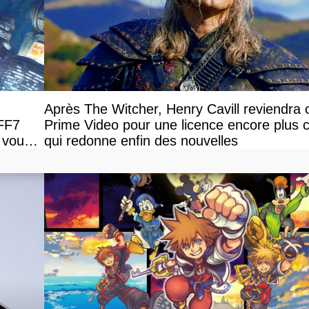
Après The Witcher, Henry Cavill reviendra 
 FF7
Prime Video pour une licence encore plus c
 vous
qui redonne enfin des nouvelles