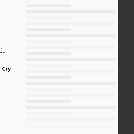
déo
s
 Cry