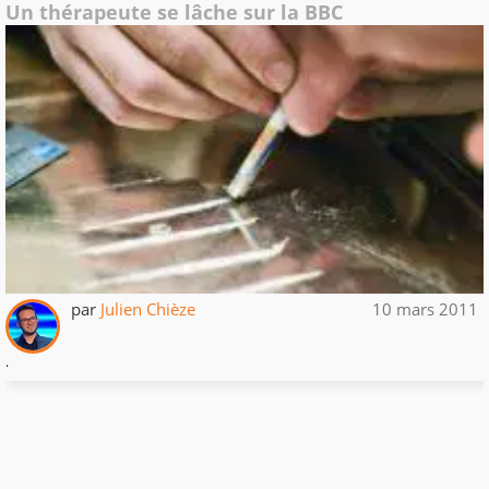
Un thérapeute se lâche sur la BBC
par
Julien Chièze
10 mars 2011
.