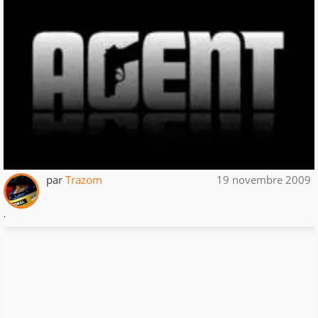
par
Trazom
19 novembre 2009
.